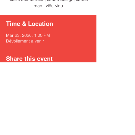
man : viñu-vinu
Time & Location
Mar 23, 2026, 1:00 PM
Dévoilement à venir
Share this event
Get on viñu-vinu's mailing list for news and updates
Subscribe Now